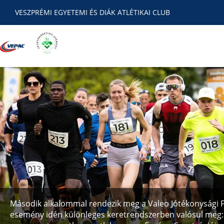
VESZPRÉMI EGYETEMI ÉS DIÁK ATLÉTIKAI CLUB
Második alkalommal rendezik meg a Valeo Jótékonysági F
esemény idén különleges keretrendszerben valósul meg: