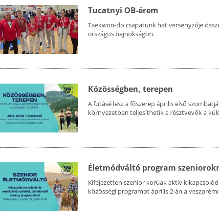
Tucatnyi OB-érem
Taekwon-do csapatunk hat versenyzője összes
országos bajnokságon.
Közösségben, terepen
A futásé lesz a főszerep április első szombat
környezetben teljesíthetik a résztvevők a kü
Életmódváltó program szeniorok
Kifejezetten szenior korúak aktív kikapcsoló
közösségi programot április 2-án a veszprémi