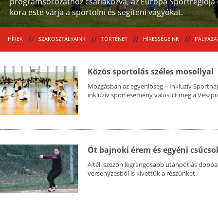
programsorozathoz csatlakozva, az Európa Sportrégiója
kora este várja a sportolni és segíteni vágyókat.
HÍREK
SZAKOSZTÁLYAINK
TÖRTÉNET
HÍRESSÉGEINK
PÁLYÁZA
Közös sportolás széles mosollyal
Mozgásban az egyenlőség – Inkluzív Sportna
inkluzív sportesemény valósult meg a Veszpr
Öt bajnoki érem és egyéni csúcso
A téli szezon legrangosabb utánpótlás dobóat
versenyzésből is kivettük a részünket.