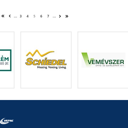
...
...
3
4
5
6
7