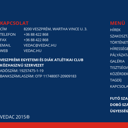
KAPCSOLAT
MENÜ
CÍM
8200 VESZPRÉM, WARTHA VINCE U. 3.
HÍREK
TELEFON
+36 88 422 868
SZAKOSZT
FAX
+36 88 422 868
TÖRTÉNET
EMAIL
VEDAC@VEDAC.HU
HÍRESSÉG
WEB
VEDAC.HU
PÁLYÁZAT
VESZPRÉMI EGYETEMI ÉS DIÁK ATLÉTIKAI CLUB
GALÉRIA
KÖZHASZNÚ SZERVEZET
TISZTSÉG
ADÓSZÁM: 19257475-1-19
KÖZÉRDE
BANKSZÁMLASZÁM: OTP 11748007-20909183
TAGDÍJ
KAPCSOL
FUTÓ SZ
DOBÓ SZ
ÜGYESSÉG
VEDAC 2015®