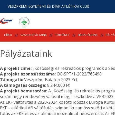
VESZPRÉMI EGYETEMI ÉS DIÁK ATLÉTIKAI CLUB
HÍREK
SZAKOSZTÁLYAINK
TÖRTÉNET
HÍRESSÉGEINK
PÁLYÁ
Pályázataink
A projekt címe:
„Közösségi és rekreációs programok a Sé
A projekt azonosítószáma:
OC-SPT/1-2022/765498
Támogató:
Veszprém-Balaton 2023 Zrt.
A támogatás összege:
8.244.000 Ft
A projekt bemutatása:
A „Közösségi és rekreációs progr
során négy rendezvény valósul meg, illeszkedve a VEB2023
Az EKF váltófutás a 2020-2024 közötti időszak Európa Kultur
EKF – atlétikai VB váltófutás szimbolikusan összeköti a két 
futás az EKF-et és az olimpiai mozgalmat népszerűsíti. Az E