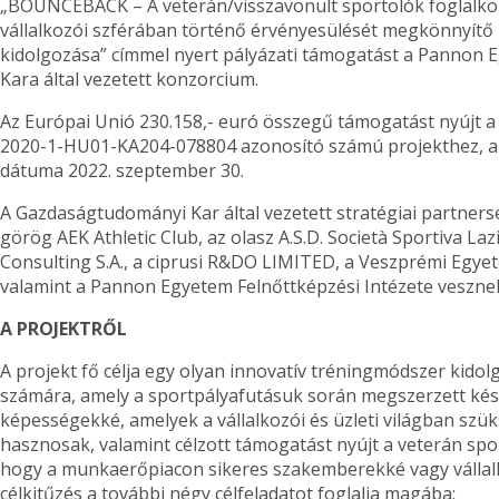
„BOUNCEBACK – A veterán/visszavonult sportolók foglalkozt
vállalkozói szférában történő érvényesülését megkönnyítő 
kidolgozása” címmel nyert pályázati támogatást a Panno
Kara által vezetett konzorcium.
Az Európai Unió 230.158,- euró összegű támogatást nyújt a 
2020-1-HU01-KA204-078804 azonosító számú projekthez, am
dátuma 2022. szeptember 30.
A Gazdaságtudományi Kar által vezetett stratégiai partner
görög AEK Athletic Club, az olasz A.S.D. Società Sportiva Laz
Consulting S.A., a ciprusi R&DO LIMITED, a Veszprémi Egyete
valamint a Pannon Egyetem Felnőttképzési Intézete vesznek
A PROJEKTRŐL
A projekt fő célja egy olyan innovatív tréningmódszer kido
számára, amely a sportpályafutásuk során megszerzett kész
képességekké, amelyek a vállalkozói és üzleti világban szü
hasznosak, valamint célzott támogatást nyújt a veterán spo
hogy a munkaerőpiacon sikeres szakemberekké vagy vállalk
célkitűzés a további négy célfeladatot foglalja magába: