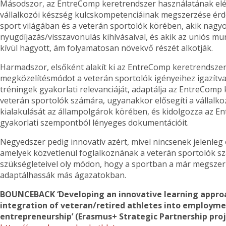
Másodszor, az EntreComp keretrendszer használatának eléré
vállalkozói készség kulcskompetenciáinak megszerzése érde
sport világában és a veterán sportolók körében, akik nag
nyugdíjazás/visszavonulás kihívásaival, és akik az uniós m
kívül hagyott, ám folyamatosan növekvő részét alkotják.
Harmadszor, elsőként alakít ki az EntreComp keretrendszer
megközelítésmódot a veterán sportolók igényeihez igazítva, 
tréningek gyakorlati relevanciáját, adaptálja az EntreComp 
veterán sportolók számára, ugyanakkor elősegíti a vállal
kialakulását az állampolgárok körében, és kidolgozza az 
gyakorlati szempontból lényeges dokumentációit.
Negyedszer pedig innovatív azért, mivel nincsenek jelenleg 
amelyek közvetlenül foglalkoznának a veterán sportolók s
szükségleteivel oly módon, hogy a sportban a már megszer
adaptálhassák más ágazatokban.
BOUNCEBACK ‘Developing an innovative learning approac
integration of veteran/retired athletes into employme
entrepreneurship’ (Erasmus+ Strategic Partnership proj