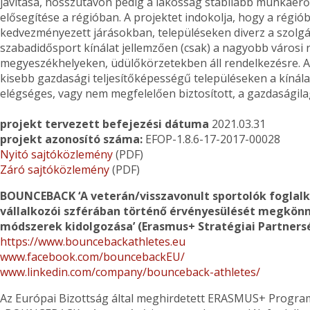
javítása, hosszútávon pedig a lakosság stabilabb munkaerő
elősegítése a régióban. A projektet indokolja, hogy a régió
kedvezményezett járásokban, településeken diverz a szolgál
szabadidősport kínálat jellemzően (csak) a nagyobb városi 
megyeszékhelyeken, üdülőkörzetekben áll rendelkezésre. 
kisebb gazdasági teljesítőképességű településeken a kínál
elégséges, vagy nem megfelelően biztosított, a gazdaságilag
projekt tervezett befejezési dátuma
2021.03.31
projekt azonosító száma:
EFOP-1.8.6-17-2017-00028
Nyitó sajtóközlemény
(PDF)
Záró sajtóközlemény
(PDF)
BOUNCEBACK ‘A veterán/visszavonult sportolók foglalko
vállalkozói szférában történő érvényesülését megkönny
módszerek kidolgozása’ (Erasmus+ Stratégiai Partners
https://www.bouncebackathletes.eu
www.facebook.com/bouncebackEU/
www.linkedin.com/company/bounceback-athletes/
Az Európai Bizottság által meghirdetett ERASMUS+ Progr