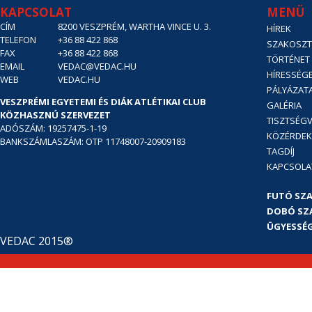
KAPCSOLAT
MENÜ
CÍM
8200 VESZPRÉM, WARTHA VINCE U. 3.
HÍREK
TELEFON
+36 88 422 868
SZAKOSZT
FAX
+36 88 422 868
TÖRTÉNET
EMAIL
VEDAC@VEDAC.HU
HÍRESSÉG
WEB
VEDAC.HU
PÁLYÁZAT
VESZPRÉMI EGYETEMI ÉS DIÁK ATLÉTIKAI CLUB
GALÉRIA
KÖZHASZNÚ SZERVEZET
TISZTSÉGV
ADÓSZÁM: 19257475-1-19
KÖZÉRDE
BANKSZÁMLASZÁM: OTP 11748007-20909183
TAGDÍJ
KAPCSOLA
FUTÓ SZ
DOBÓ SZ
ÜGYESSÉG
VEDAC 2015®