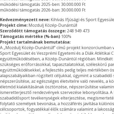
működési támogatás 2025-ben: 30.000.000 Ft
működési támogatás 2026-ban: 30.000.000 Ft
Kedvezményezett neve:
Kihívás Ifjúsági és Sport Egyesül
Projekt címe:
Mozdulj Közép-Dunántúl!
Szerződött támogatás összege:
248 949 473
Támogatás mértéke (%-ban)
100%
Projekt tartalmának bemutatása:
A „Mozdulj Közép-Dunántúl!” című projekt konzorciumban val
Sport Egyesület és Veszprémi Egyetemi és a Diák Atlétikai 
együttműködésében, a Közép-Dunántúl régióban. Mindkét s
szükséges erőforrásokkal, tapasztalatokkal, széleskörű pa
együttműködésekkel, a fejlesztés pedig teljes mértékben ö
alapszabályaikban rögzített céljukkal, úgymint a szabadid
népszerűsítése, az egészséges életvitelre való nevelés, a k
életmód kialakításának ösztönzése, népszerűsítése valami
ismeretterjesztő rendezvények szervezése lebonyolítása. A
szabadidősport tevékenységek elterjesztése, megismertetése, 
folytató személyek bevonása, a hozzáférés javítása különö
célcsoportok, fogyatékkal élők számára valamint a lakossá