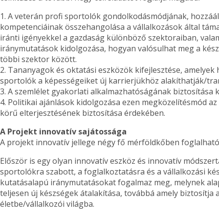
1. A veterán profi sportolók gondolkodásmódjának, hozzáá
kompetenciáinak összehangolása a vállalkozások által tám
iránti igényekkel a gazdaság különböző szektoraiban, vala
iránymutatások kidolgozása, hogyan valósulhat meg a kész
többi szektor között.
2. Tananyagok és oktatási eszközök kifejlesztése, amelyek 
sportolók a képességeiket új karrierjükhöz alakíthatják/tr
3. A szemlélet gyakorlati alkalmazhatóságának biztosítása k
4. Politikai ajánlások kidolgozása ezen megközelítésmód az 
körű elterjesztésének biztosítása érdekében.
A Projekt innovatív sajátossága
A projekt innovatív jellege négy fő mérföldkőben foglalható
Először is egy olyan innovatív eszköz és innovatív módszer
sportolókra szabott, a foglalkoztatásra és a vállalkozási 
kutatásalapú iránymutatásokat fogalmaz meg, melynek ala
teljesen új készségek átalakítása, továbbá amely biztosítja a
életbe/vállalkozói világba.