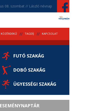
us 08. szombat // László névnap
KÖZÉRDEKŰ
TAGDÍJ
KAPCSOLAT
FUTÓ SZAKÁG
DOBÓ SZAKÁG
ÜGYESSÉGI SZAKÁG
ESEMÉNYNAPTÁR