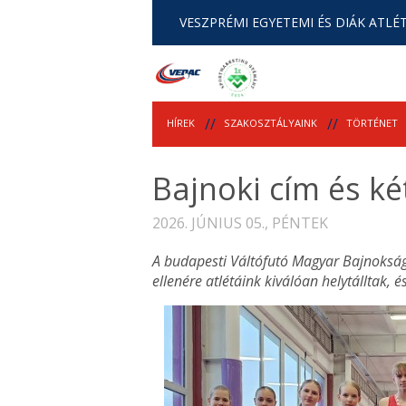
VESZPRÉMI EGYETEMI ÉS DIÁK ATLÉT
HÍREK
SZAKOSZTÁLYAINK
TÖRTÉNET
Bajnoki cím és ké
2026. JÚNIUS 05., PÉNTEK
A budapesti Váltófutó Magyar Bajnokság
ellenére atlétáink kiválóan helytálltak, 