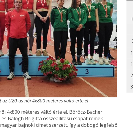
1
1
2
3
 az U20-as női 4x800 méteres váltó érte el
ői 4x800 méteres váltó érte el. Böröcz-Bacher
és Balogh Brigitta összeállítású csapat remek
 magyar bajnoki címet szerzett, így a dobogó legfelső