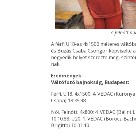
A felnőtt n
A férfi U18-as 4x1500 méteres váltó
és Buzás Csaba Csongor képviselte a 
negyedik helyet szerezte meg, szint
nak.
Eredmények:
Váltófutó bajnokság, Budapest:
Férfi. U18. 4x1500: 4. VEDAC (Kürony
Csaba) 18:35.98.
Női. Felnőtt. 4x800: 4. VEDAC (Bálint 
10:10.88. U20: 1. VEDAC (Böröcz-Bac
Brigitta) 10:01.10.