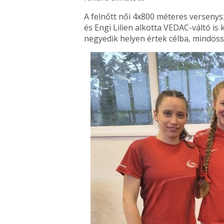
A felnőtt női 4x800 méteres versenys
és Engi Lilien alkotta VEDAC-váltó is 
negyedik helyen értek célba, mindöss