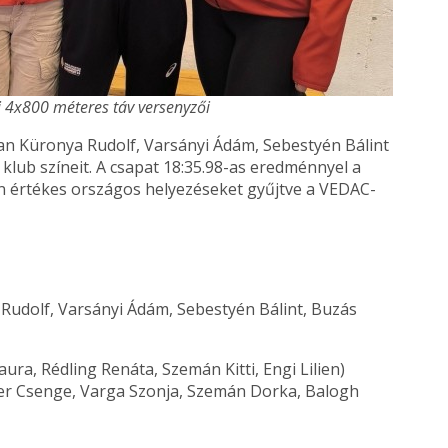
ői 4x800 méteres táv versenyzői
ban Küronya Rudolf, Varsányi Ádám, Sebestyén Bálint
klub színeit. A csapat 18:35.98-as eredménnyel a
én értékes országos helyezéseket gyűjtve a VEDAC-
a Rudolf, Varsányi Ádám, Sebestyén Bálint, Buzás
Laura, Rédling Renáta, Szemán Kitti, Engi Lilien)
her Csenge, Varga Szonja, Szemán Dorka, Balogh