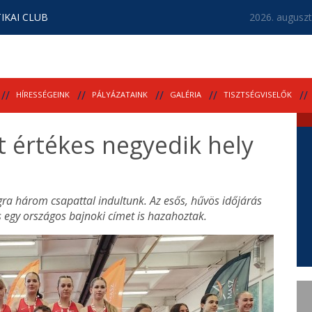
IKAI CLUB
2026. auguszt
HÍRESSÉGEINK
PÁLYÁZATAINK
GALÉRIA
TISZTSÉGVISELŐK
t értékes negyedik hely
ra három csapattal indultunk. Az esős, hűvös időjárás
és egy országos bajnoki címet is hazahoztak.