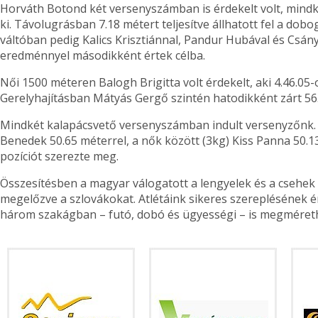
Horváth Botond két versenyszámban is érdekelt volt, mind
ki. Távolugrásban 7.18 métert teljesítve állhatott fel a dob
váltóban pedig Kalics Krisztiánnal, Pandur Hubával és Csányi
eredménnyel másodikként értek célba.
Női 1500 méteren Balogh Brigitta volt érdekelt, aki 4.46.05-o
Gerelyhajításban Mátyás Gergő szintén hatodikként zárt 56.
Mindkét kalapácsvető versenyszámban indult versenyzőnk. A
Benedek 50.65 méterrel, a nők között (3kg) Kiss Panna 50.1
pozíciót szerezte meg.
Összesítésben a magyar válogatott a lengyelek és a csehek
megelőzve a szlovákokat. Atlétáink sikeres szereplésének é
három szakágban – futó, dobó és ügyességi – is megméret