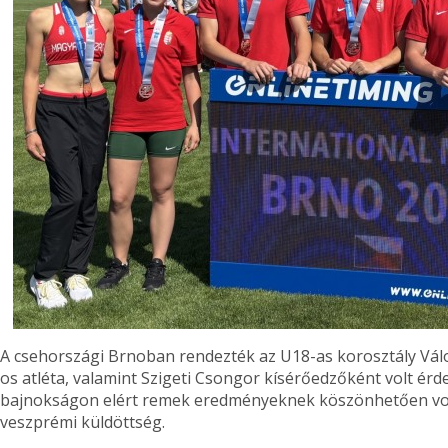
A csehországi Brnoban rendezték az U18-as korosztály Válo
os atléta, valamint Szigeti Csongor kísérőedzőként volt érd
bajnokságon elért remek eredményeknek köszönhetően vol
veszprémi küldöttség.