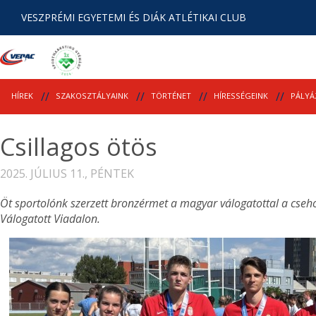
VESZPRÉMI EGYETEMI ÉS DIÁK ATLÉTIKAI CLUB
HÍREK
SZAKOSZTÁLYAINK
TÖRTÉNET
HÍRESSÉGEINK
PÁLYÁ
Csillagos ötös
2025. JÚLIUS 11., PÉNTEK
Öt sportolónk szerzett bronzérmet a magyar válogatottal a cse
Válogatott Viadalon.