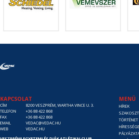
KAPCSOLAT
MENÜ
CÍM
8200 VESZPRÉM, WARTHA VINCE U. 3.
HÍREK
TELEFON
+36 88 422 868
SZAKOSZT
FAX
+36 88 422 868
TÖRTÉNET
EMAIL
VEDAC@VEDAC.HU
HÍRESSÉG
WEB
VEDAC.HU
PÁLYÁZAT
VESZPRÉMI EGYETEMI ÉS DIÁK ATLÉTIKAI CLUB