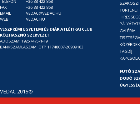
TELEFON
+36 88 422 868
SZAKOSZT
FAX
+36 88 422 868
TÖRTÉNET
EMAIL
VEDAC@VEDAC.HU
HÍRESSÉG
WEB
VEDAC.HU
PÁLYÁZAT
VESZPRÉMI EGYETEMI ÉS DIÁK ATLÉTIKAI CLUB
GALÉRIA
KÖZHASZNÚ SZERVEZET
TISZTSÉGV
ADÓSZÁM: 19257475-1-19
KÖZÉRDE
BANKSZÁMLASZÁM: OTP 11748007-20909183
TAGDÍJ
KAPCSOLA
FUTÓ SZ
DOBÓ SZ
ÜGYESSÉG
VEDAC 2015®