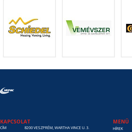
KAPCSOLAT
MENÜ
CÍM
8200 VESZPRÉM, WARTHA VINCE U. 3.
HÍREK