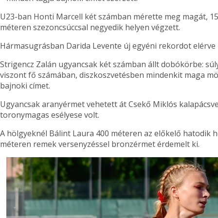
U23-ban Honti Marcell két számban mérette meg magát, 15
méteren szezoncsúccsal negyedik helyen végzett.
Hármasugrásban Darida Levente új egyéni rekordot elérve l
Strigencz Zalán ugyancsak két számban állt dobókörbe: súl
viszont fő számában, diszkoszvetésben mindenkit maga mög
bajnoki címet.
Ugyancsak aranyérmet vehetett át Csekő Miklós kalapácsvet
toronymagas esélyese volt.
A hölgyeknél Bálint Laura 400 méteren az előkelő hatodik he
méteren remek versenyzéssel bronzérmet érdemelt ki.