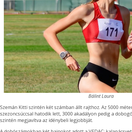
Bálint Laura
Szemán Kitti szintén két számban állt rajthoz. Az 5000 mét
szezoncsúccsal hatodik lett, 3000 akadályon pedig a dobogó l
szintén megjavítva az idénybeli legjobbját.
A dobószámokban két bajnokot adott a VEDAC: kalapácsveté