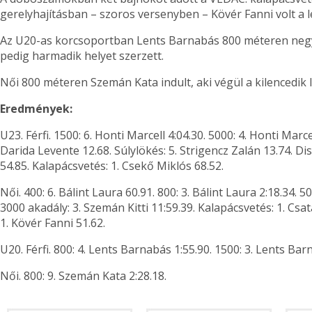
gerelyhajításban – szoros versenyben – Kövér Fanni volt a l
Az U20-as korcsoportban Lents Barnabás 800 méteren negy
pedig harmadik helyet szerzett.
Női 800 méteren Szemán Kata indult, aki végül a kilencedik l
Eredmények:
U23. Férfi. 1500: 6. Honti Marcell 4:04.30. 5000: 4. Honti Marc
Darida Levente 12.68. Súlylökés: 5. Strigencz Zalán 13.74. Di
54.85. Kalapácsvetés: 1. Csekő Miklós 68.52.
Női. 400: 6. Bálint Laura 60.91. 800: 3. Bálint Laura 2:18.34. 5
3000 akadály: 3. Szemán Kitti 11:59.39. Kalapácsvetés: 1. Csat
1. Kövér Fanni 51.62.
U20. Férfi. 800: 4. Lents Barnabás 1:55.90. 1500: 3. Lents Bar
Női. 800: 9. Szemán Kata 2:28.18.