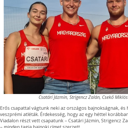
Csatári Jázmin, Strigencz Zalán, Csekő Miklós
Erős csapattal vágtunk neki az országos bajnokságnak, és 
veszprémi atléták. Érdekesség, hogy az egy héttel korábba
Viadalon részt vett csapatunk – Csatári Jázmin, Strigencz Z
– minden tagja bajnoki címet szerzett.