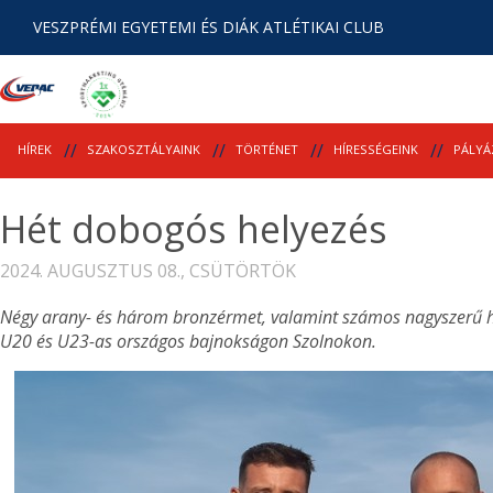
VESZPRÉMI EGYETEMI ÉS DIÁK ATLÉTIKAI CLUB
HÍREK
SZAKOSZTÁLYAINK
TÖRTÉNET
HÍRESSÉGEINK
PÁLYÁ
Hét dobogós helyezés
2024. AUGUSZTUS 08., CSÜTÖRTÖK
Négy arany- és három bronzérmet, valamint számos nagyszerű hel
U20 és U23-as országos bajnokságon Szolnokon.