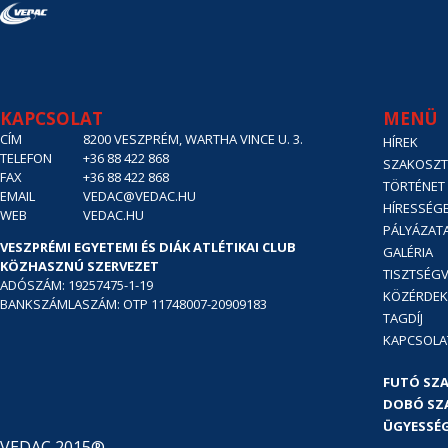
KAPCSOLAT
MENÜ
CÍM
8200 VESZPRÉM, WARTHA VINCE U. 3.
HÍREK
TELEFON
+36 88 422 868
SZAKOSZT
FAX
+36 88 422 868
TÖRTÉNET
EMAIL
VEDAC@VEDAC.HU
HÍRESSÉG
WEB
VEDAC.HU
PÁLYÁZAT
VESZPRÉMI EGYETEMI ÉS DIÁK ATLÉTIKAI CLUB
GALÉRIA
KÖZHASZNÚ SZERVEZET
TISZTSÉGV
ADÓSZÁM: 19257475-1-19
KÖZÉRDE
BANKSZÁMLASZÁM: OTP 11748007-20909183
TAGDÍJ
KAPCSOLA
FUTÓ SZ
DOBÓ SZ
ÜGYESSÉG
VEDAC 2015®