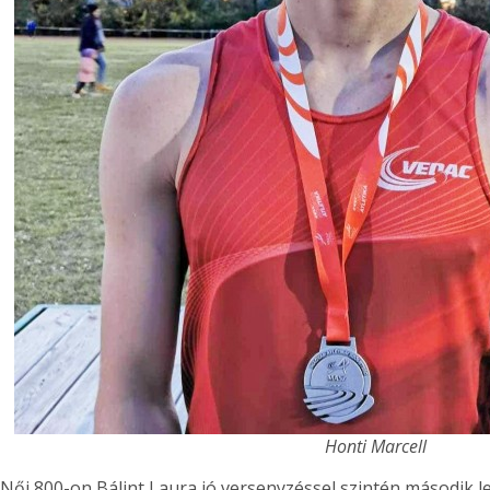
Honti Marcell
Női 800-on Bálint Laura jó versenyzéssel szintén második let