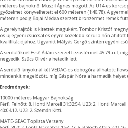
méteres bajnoknő, Muszil Ágnes mögött. Az U14-es korcso
győzelmet könyvelhetett el 600 méteren (1:40.78). A gyerme
méteren pedig Bajai Médea szerzett bronzérmet remek futás
A gerelyhajítók is kitettek magukért. Tombor Kristóf megnye
os új egyéni csúccsal és egyre közelebb kerül a hőn áhított
kvalifikációjához. Ugyanitt Mátyás Gergő szintén egyéni csúcc
A serdülőknél Esső Ádám szerzett ezüstérmet 45.79-cel, mí
negyedik, Szűcs Olivér a hetedik lett.
A serdülő lányoknál két VEDAC-os dobogóra állhatott: Ilows
mindenkit megelőzött, míg Gáspár Nóra a harmadik helyet ér
Eredmények:
10000 méteres Magyar Bajnokság
Férfi. Felnőtt: 8. Honti Marcell 31:32:54. U23: 2. Honti Marcell
40:04.12. U23: 2. Szemán Kitti.
MATE-GEAC Toplista Verseny
Férfi. 800: 2. Lents Barnabás 1:54.27, 5. Balogh Attila 2:01.16. 