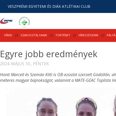
VESZPRÉMI EGYETEMI ÉS DIÁK ATLÉTIKAI CLUB
HÍREK
SZAKOSZTÁLYAINK
TÖRTÉNET
HÍRESSÉGEINK
PÁLYÁ
Egyre jobb eredmények
2024. MÁJUS 10., PÉNTEK
Honti Marcell és Szemán Kitti is OB-ezüstöt szerzett Gödöllőn, a
méteres magyar bajnokságot, valamint a MATE-GEAC Toplista Ver