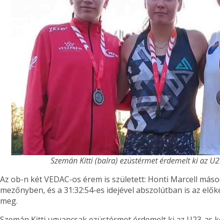
Szemán Kitti (balra) ezüstérmet érdemelt ki az U
Az ob-n két VEDAC-os érem is született: Honti Marcell máso
mezőnyben, és a 31:32:54-es idejével abszolútban is az elők
meg.
Szemán Kitti ugyancsak ezüstérmet érdemelt ki az U23-as k