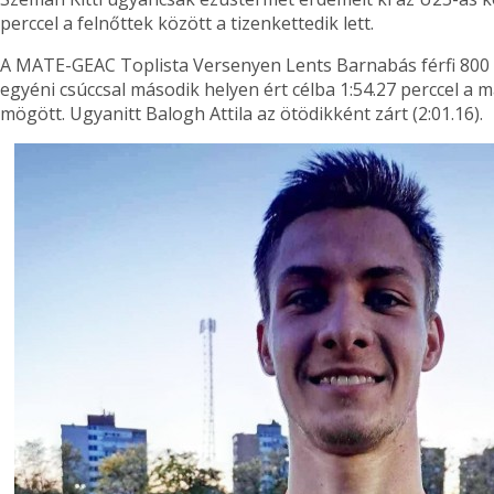
perccel a felnőttek között a tizenkettedik lett.
A MATE-GEAC Toplista Versenyen Lents Barnabás férfi 80
egyéni csúccsal második helyen ért célba 1:54.27 perccel a 
mögött. Ugyanitt Balogh Attila az ötödikként zárt (2:01.16).