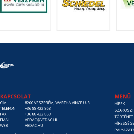
KAPCSOLAT
MENÜ
CÍM
8200 VESZPRÉM, WARTHA VINCE U. 3.
HÍREK
TELEFON
+36 88 422 868
SZAKOSZT
FAX
+36 88 422 868
TÖRTÉNET
EMAIL
VEDAC@VEDAC.HU
HÍRESSÉG
WEB
VEDAC.HU
PÁLYÁZAT