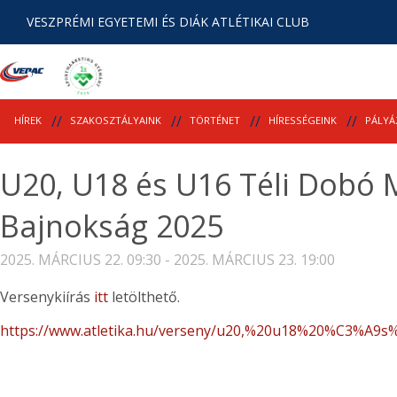
VESZPRÉMI EGYETEMI ÉS DIÁK ATLÉTIKAI CLUB
HÍREK
SZAKOSZTÁLYAINK
TÖRTÉNET
HÍRESSÉGEINK
PÁLYÁ
U20, U18 és U16 Téli Dobó
Bajnokság 2025
2025. MÁRCIUS 22. 09:30 - 2025. MÁRCIUS 23. 19:00
Versenykiírás
itt
letölthető.
https://www.atletika.hu/verseny/u20,%20u18%20%C3%